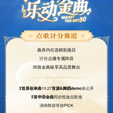
曲库内任选精彩曲目
计分点播专属阵容
30首金曲纵享高品质舞台
2首原创单曲
10.27
音源&舞蹈demo
全公开
5首华语金曲
同步投放点歌池
演绎阵容等你PICK