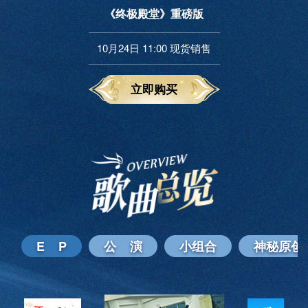
《终极殿堂》重磅版
10月24日 11:00 现货销售
立即购买
E P
公 演
小组合
神秘原创