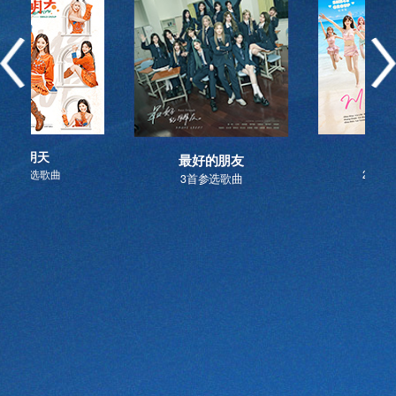
致明天
薄
最好的朋友
4首参选歌曲
2首参
3首参选歌曲